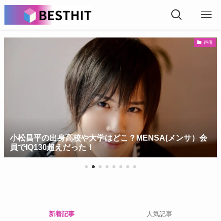
声優
小松昌平の出身高校や大学はどこ？MENSA(メンサ）会
員でIQ130超えだった！
新着記事
人気記事