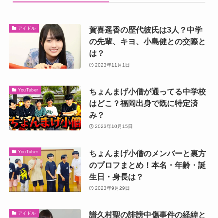
賀喜遥香の歴代彼氏は3人？中学
アイドル
の先輩、キヨ、小島健との交際と
は？
2023年11月1日
ちょんまげ小僧が通ってる中学校
YouTuber
はどこ？福岡出身で既に特定済
み？
2023年10月15日
ちょんまげ小僧のメンバーと裏方
YouTuber
のプロフまとめ！本名・年齢・誕
生日・身長は？
2023年9月29日
譜久村聖の誹謗中傷事件の経緯と
アイドル