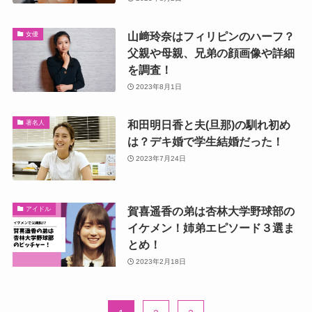
山﨑玲奈はフィリピンのハーフ？
女優
父親や母親、兄弟の顔画像や詳細
を調査！
2023年8月1日
和田明日香と夫(旦那)の馴れ初め
著名人
は？デキ婚で学生結婚だった！
2023年7月24日
賀喜遥香の弟は杏林大学野球部の
アイドル
イケメン！姉弟エピソード３選ま
とめ！
2023年2月18日