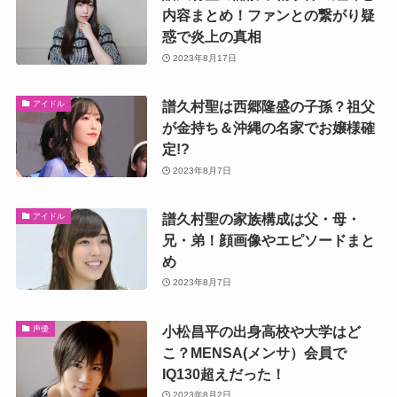
内容まとめ！ファンとの繋がり疑
惑で炎上の真相
2023年8月17日
譜久村聖は西郷隆盛の子孫？祖父
アイドル
が金持ち＆沖縄の名家でお嬢様確
定!?
2023年8月7日
譜久村聖の家族構成は父・母・
アイドル
兄・弟！顔画像やエピソードまと
め
2023年8月7日
小松昌平の出身高校や大学はど
声優
こ？MENSA(メンサ）会員で
IQ130超えだった！
2023年8月2日